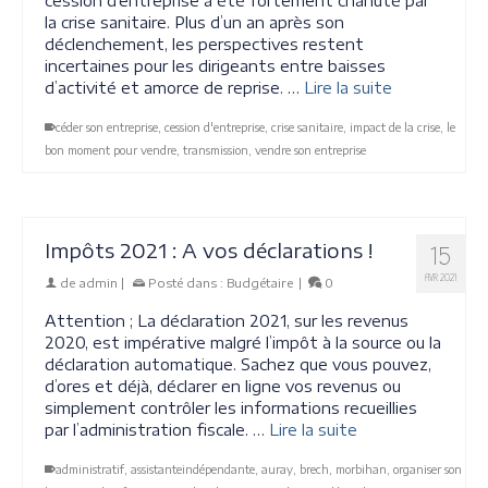
cession d’entreprise a été fortement chahuté par
la crise sanitaire. Plus d’un an après son
déclenchement, les perspectives restent
incertaines pour les dirigeants entre baisses
d’activité et amorce de reprise. …
Lire la suite
céder son entreprise
,
cession d'entreprise
,
crise sanitaire
,
impact de la crise
,
le
bon moment pour vendre
,
transmission
,
vendre son entreprise
Impôts 2021 : A vos déclarations !
15
AVR 2021
de
admin
|
Posté dans :
Budgétaire
|
0
Attention ; La déclaration 2021, sur les revenus
2020, est impérative malgré l’impôt à la source ou la
déclaration automatique. Sachez que vous pouvez,
d’ores et déjà, déclarer en ligne vos revenus ou
simplement contrôler les informations recueillies
par l’administration fiscale. …
Lire la suite
administratif
,
assistanteindépendante
,
auray
,
brech
,
morbihan
,
organiser son