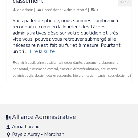
classement.
FÉV 2021
de
admin
|
Posté dans :
Administratif
|
0
Sans parler de phobie, nous sommes nombreux à
reconnaitre combien la lourdeur des tâches
administratives pèse sur votre quotidien et très
vite vous pouvez vous retrouver submergé si le
nécessaire n'est fait au fur et à mesure. Pourtant
un tri …
Lire la suite
administratif
,
afnor
,
assistanteindépendante
,
classement
,
classement
horizontal
,
classement vertical
,
classeur
,
dématérialisation
,
documents
administratifs
,
dossier
,
dossier suspendu
,
hiérarchisation
,
papier
,
sous-dossier
,
tri
Alliance Administrative
Anna Loreau
Pays d'Auray - Morbihan