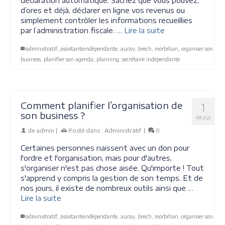
déclaration automatique. Sachez que vous pouvez,
d’ores et déjà, déclarer en ligne vos revenus ou
simplement contrôler les informations recueillies
par l’administration fiscale. …
Lire la suite
administratif
,
assistanteindépendante
,
auray
,
brech
,
morbihan
,
organiser son
business
,
planifier son agenda
,
planning
,
secrétaire indépendante
Comment planifier l’organisation de
1
son business ?
AVR 2021
de
admin
|
Posté dans :
Administratif
|
0
Certaines personnes naissent avec un don pour
l'ordre et l'organisation, mais pour d'autres,
s'organiser n'est pas chose aisée. Qu'importe ! Tout
s'apprend y compris la gestion de son temps. Et de
nos jours, il existe de nombreux outils ainsi que …
Lire la suite
administratif
,
assistanteindépendante
,
auray
,
brech
,
morbihan
,
organiser son