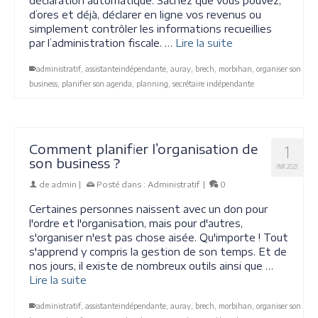
déclaration automatique. Sachez que vous pouvez,
d’ores et déjà, déclarer en ligne vos revenus ou
simplement contrôler les informations recueillies
par l’administration fiscale. …
Lire la suite
administratif
,
assistanteindépendante
,
auray
,
brech
,
morbihan
,
organiser son
business
,
planifier son agenda
,
planning
,
secrétaire indépendante
Comment planifier l’organisation de
1
son business ?
AVR 2021
de
admin
|
Posté dans :
Administratif
|
0
Certaines personnes naissent avec un don pour
l'ordre et l'organisation, mais pour d'autres,
s'organiser n'est pas chose aisée. Qu'importe ! Tout
s'apprend y compris la gestion de son temps. Et de
nos jours, il existe de nombreux outils ainsi que …
Lire la suite
administratif
,
assistanteindépendante
,
auray
,
brech
,
morbihan
,
organiser son