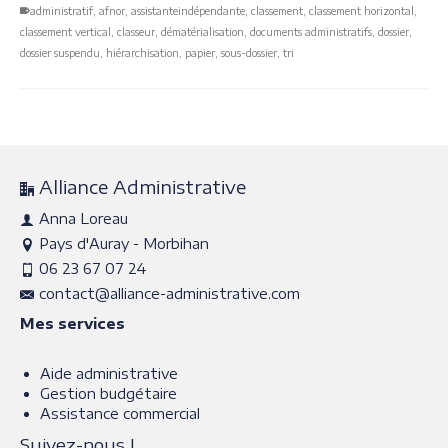
administratif
,
afnor
,
assistanteindépendante
,
classement
,
classement horizontal
,
classement vertical
,
classeur
,
dématérialisation
,
documents administratifs
,
dossier
,
dossier suspendu
,
hiérarchisation
,
papier
,
sous-dossier
,
tri
Alliance Administrative
Anna Loreau
Pays d'Auray - Morbihan
06 23 67 07 24
contact@alliance-administrative.com
Mes services
Aide administrative
Gestion budgétaire
Assistance commercial
Suivez-nous !