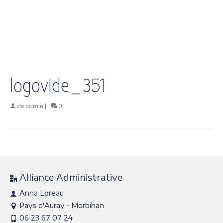
logovide_351
de
admin
|
0
Alliance Administrative
Anna Loreau
Pays d'Auray - Morbihan
06 23 67 07 24